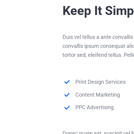
Keep It Simp
Duis vel tellus a ante convall
convallis ipsum consequat ali
tortor sed, eleifend tellus. P
Print Design Services
Content Marketing
PPC Advertising
Donec quam est, suscipit vel li