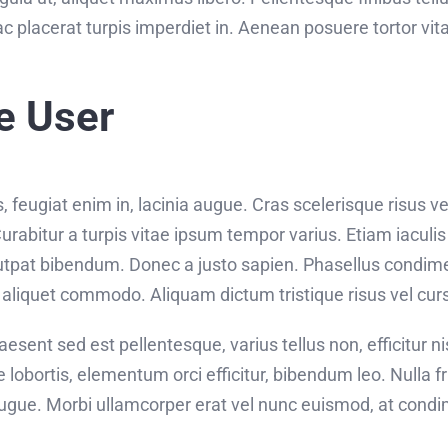
c placerat turpis imperdiet in. Aenean posuere tortor vit
e User
feugiat enim in, lacinia augue. Cras scelerisque risus ve
abitur a turpis vitae ipsum tempor varius. Etiam iaculis p
utpat bibendum. Donec a justo sapien. Phasellus condim
 aliquet commodo. Aliquam dictum tristique risus vel cur
sent sed est pellentesque, varius tellus non, efficitur ni
e lobortis, elementum orci efficitur, bibendum leo. Nulla f
augue. Morbi ullamcorper erat vel nunc euismod, at condi