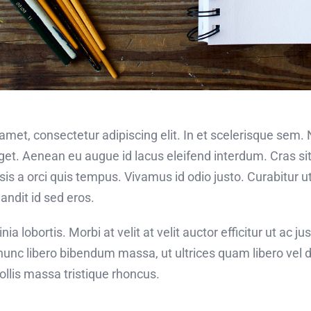
amet, consectetur adipiscing elit. In et scelerisque sem
eget. Aenean eu augue id lacus eleifend interdum. Cras si
isis a orci quis tempus. Vivamus id odio justo. Curabitu
andit id sed eros.
ia lobortis. Morbi at velit at velit auctor efficitur ut ac jus
unc libero bibendum massa, ut ultrices quam libero vel dolo
lis massa tristique rhoncus.