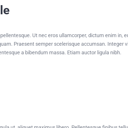
le
is pellentesque. Ut nec eros ullamcorper, dictum enim in, 
quam. Praesent semper scelerisque accumsan. Integer vit
ellentesque a bibendum massa. Etiam auctor ligula nibh.
gula ut, aliquet maximus libero. Pellentesque finibus tellus