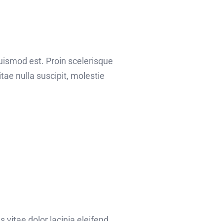
euismod est. Proin scelerisque
ae nulla suscipit, molestie
 vitae dolor lacinia eleifend.