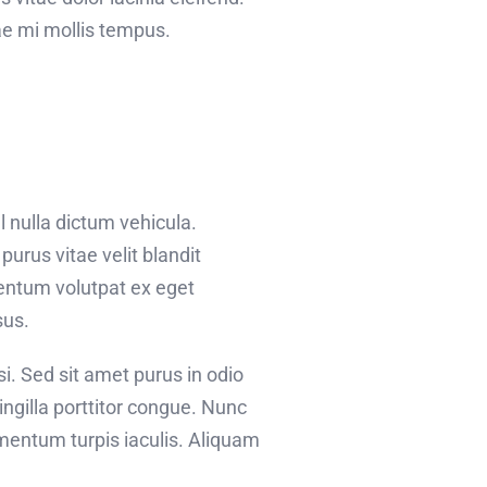
ae mi mollis tempus.
l nulla dictum vehicula.
urus vitae velit blandit
entum volutpat ex eget
sus.
si. Sed sit amet purus in odio
ringilla porttitor congue. Nunc
mentum turpis iaculis. Aliquam