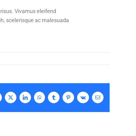
 risus. Vivamus eleifend
ibh, scelerisque ac malesuada
acebook
X
LinkedIn
WhatsApp
Tumblr
Pinterest
Vk
Correo
electrónico